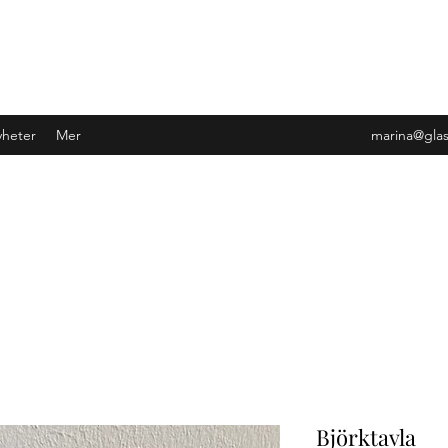
heter
Mer
marina@gla
Björktavla