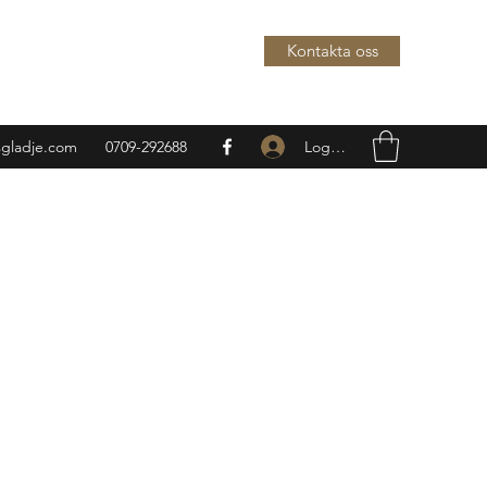
Kontakta oss
Logga in
sgladje.com
0709-292688