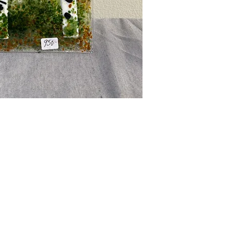
Glasglädje HB
marina@glasgladje.com