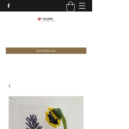
marina@glasgladje.com
0709-292688
Kontakta oss