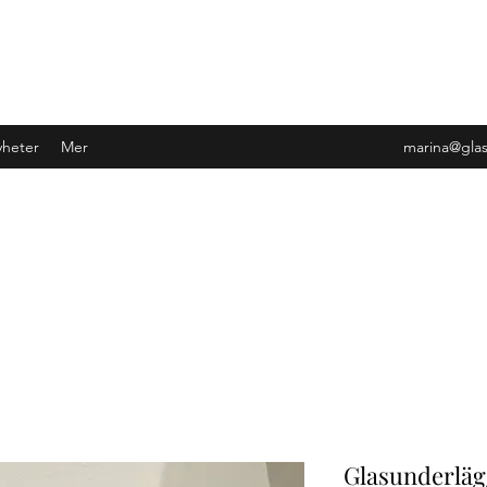
heter
Mer
marina@gla
Glasunderläg