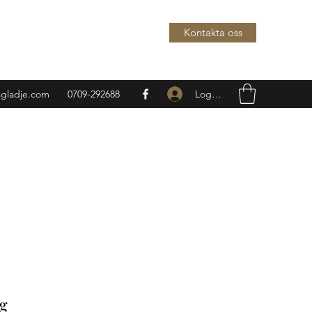
Kontakta oss
Logga in
sgladje.com
0709-292688
g