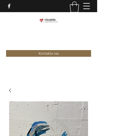
marina@glasgladje.com
0709-292688
Kontakta oss