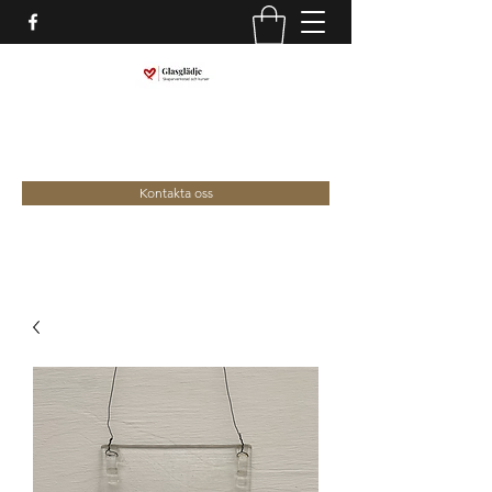
marina@glasgladje.com
0709-292688
Kontakta oss