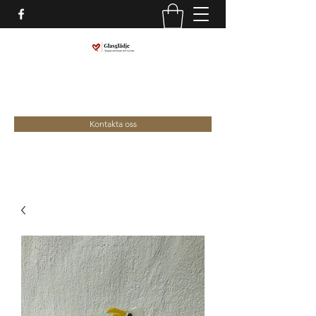
marina@glasgladje.com
0709-292688
Kontakta oss