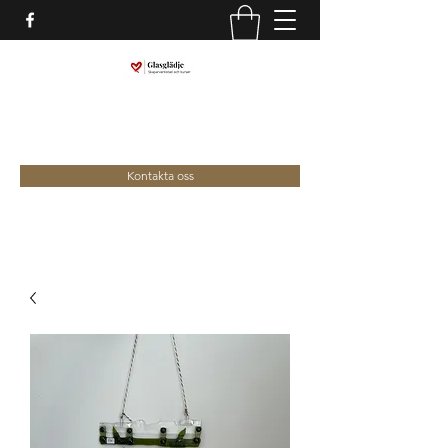
marina@glasgladje.com
0709-292688
Kontakta oss