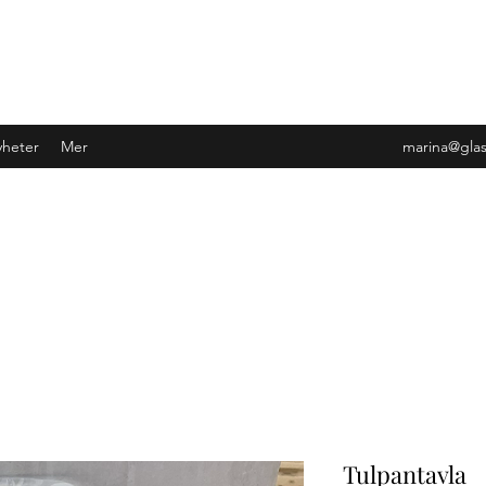
heter
Mer
marina@gla
Tulpantavla