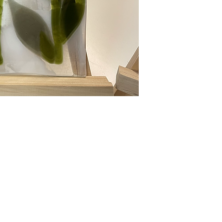
Glasglädje HB
marina@glasgladje.com
0709-292688
Tegsplan 1 904 20 Umeå