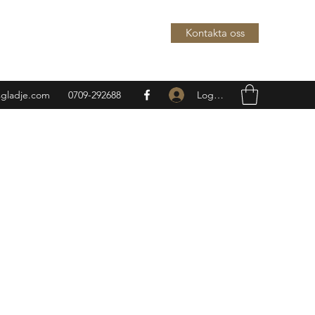
Kontakta oss
Logga in
sgladje.com
0709-292688